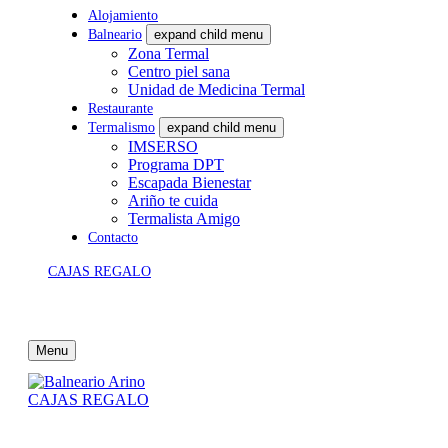
Alojamiento
Balneario
expand child menu
Zona Termal
Centro piel sana
Unidad de Medicina Termal
Restaurante
Termalismo
expand child menu
IMSERSO
Programa DPT
Escapada Bienestar
Ariño te cuida
Termalista Amigo
Contacto
CAJAS REGALO
Menu
CAJAS REGALO